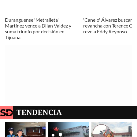
Duranguense 'Metralleta'
'Canelo' Álvarez buscará 
Martínez vence a Dilan Valdez y
revancha con Terence Cra
suma triunfo por decisión en
revela Eddy Reynoso
Tijuana
TENDENCIA