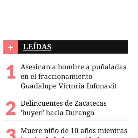
s cae de un trampolín
entos de La Ferrería
+
LEÍDAS
Asesinan a hombre a puñaladas
en el fraccionamiento
Guadalupe Victoria Infonavit
Delincuentes de Zacatecas
'huyen' hacia Durango
Muere niño de 10 años mientras