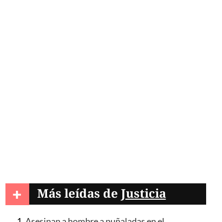
+
Más leídas de
Justicia
Asesinan a hombre a puñaladas en el