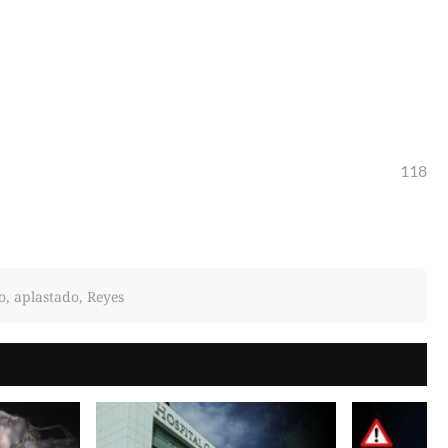
118
, aplastado, Reyes