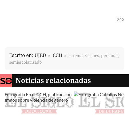
243
Escrito en:
UJED
CCH
sistema, viernes, personas,
semiescolarizado
Noticias relacionadas