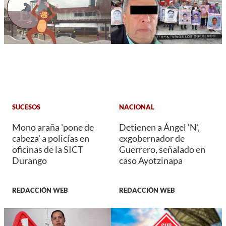
SUCESOS
NACIONAL
Mono araña 'pone de
Detienen a Ángel ‘N’,
cabeza' a policías en
exgobernador de
oficinas de la SICT
Guerrero, señalado en
Durango
caso Ayotzinapa
REDACCIÓN WEB
REDACCIÓN WEB