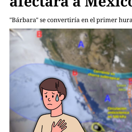
afectará a Méxic
"Bárbara" se convertiría en el primer hura