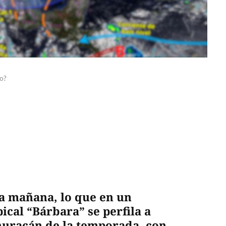
co?
la mañana, lo que en un
pical “Bárbara” se perfila a
huracán de la temporada, con