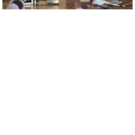
DURANGO
REGIONAL
Tras acusaciones de
Remolino sorprende a
vecinos, AMD niega
habitantes del poblado
haber clausurado
Huazamotita, en
alcantarilla en Primo de
Mezquital, y derriba
Verdad
techos
DENICE RAMÍREZ
DENICE RAMÍREZ