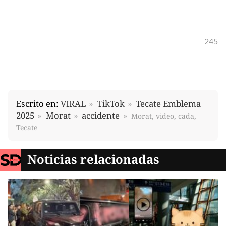
245
Escrito en:
VIRAL
TikTok
Tecate Emblema
2025
Morat
accidente
Morat, video, cada,
Tecate
Noticias relacionadas