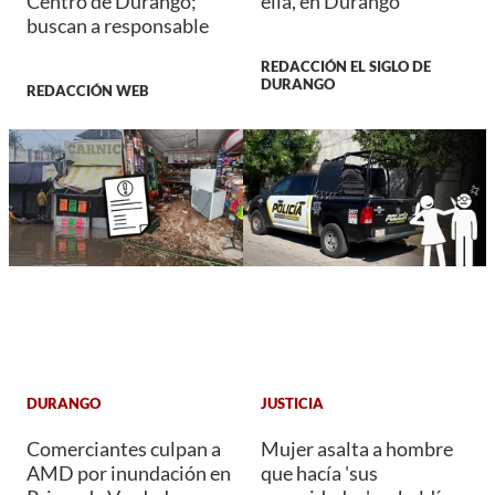
Centro de Durango;
ella, en Durango
buscan a responsable
REDACCIÓN EL SIGLO DE
DURANGO
REDACCIÓN WEB
DURANGO
JUSTICIA
Comerciantes culpan a
Mujer asalta a hombre
AMD por inundación en
que hacía 'sus