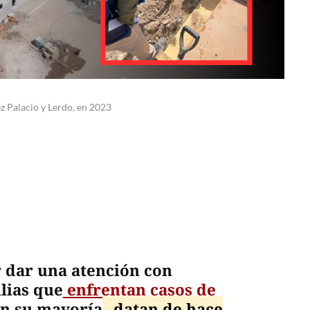
 Palacio y Lerdo, en 2023
 dar una atención con
lias que
enfrentan casos de
 en su mayoría
, datan de hace