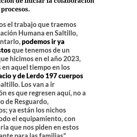
ción de iniciar la colaboración
 procesos.
os el trabajo que traemos
cación Humana en Saltillo,
ntarlo,
podemos ir ya
stos
que tenemos de un
ue hicimos en el año 2023,
 en aquel tiempo en los
cio y de Lerdo 197 cuerpos
ltillo. Los van a ir
ión es que regresen aquí, no a
ro de Resguardo,
s; ya están los nichos
odo el equipamiento, con
ria que nos piden en estos
nte para las familias”,