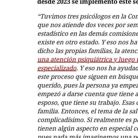
desde 2023 se implementó este se
“Tuvimos tres psicólogos en la Co
que nos atiende dos veces por se
estadístico en las demás comision
existe en otro estado. Y eso nos h
dicho las propias familias, la aten
una atención psiquiátrica y lueg
especializado
. Y eso nos ha ayuda
este proceso que siguen en búsqued
querido, pues la persona ya empez
empezó a darse cuenta que tiene al
esposo, que tiene su trabajo. Esas 
familia. Entonces, el tema de la s
complicadísimo. Si realmente es p
tienen algún aspecto en especial 
pues nada más imaginemos una pe