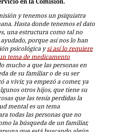
rvicio en la Comisión.
misión y tenemos un psiquiatra
mana. Hasta donde tenemos el dato
es, una estructura como tal no
a ayudado, porque así nos lo han
ción psicológica y
si así lo requiere
o un tema de medicamento
do mucho a que las personas en
a de su familiar o de su ser
ó a vivir, ya empezó a comer, ya
gunos otros hijos, que tiene su
cosas que las tenía perdidas la
alud mental es un tema
ara todas las personas que no
como la búsqueda de un familiar,
rsona que está buscando algún