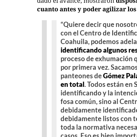
dado el avance, mostraron
disposi
cuanto antes y poder agilizar los
“Quiere decir que nosotr
con el Centro de Identifi
Coahuila, podemos adela
identificando algunos re
proceso de exhumación q
por primera vez. Sacamos
panteones de
Gómez Pala
en total
. Todos están en Sa
identificando y la intenc
fosa común, sino al Cent
debidamente identificado
debidamente listos con t
toda la normativa necesa
casos. Eso es bien importa