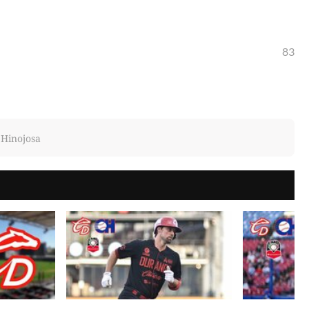
83
, Hinojosa