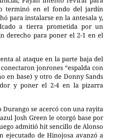
inicial, Payán intentó revirar para
ro terminó en el fondo del jardín
ó para instalarse en la antesala y,
olcado a tierra prometida por un
ín derecho para poner el 2-1 en el
nta al ataque en la parte baja del
s conectaron jonrones “espalda con
no en base) y otro de Donny Sands
ador y poner el 2-4 en la pizarra
io Durango se acercó con una rayita
biazul Josh Green le otorgó base por
luego admitió hit sencillo de Alonso
ien ejecutado de Hinojosa avanzó a