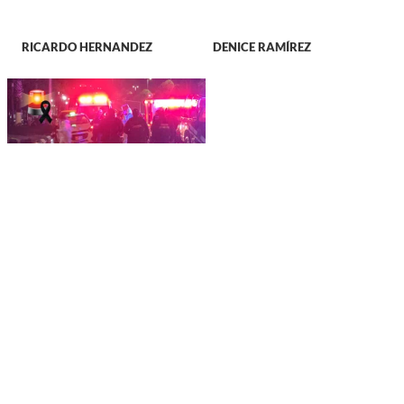
RICARDO HERNANDEZ
DENICE RAMÍREZ
JUSTICIA
Taxista creyó haber
pasado un bordo, pero
halló a un hombre sin
vida debajo del vehículo