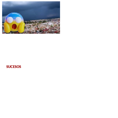
SUCESOS
VIDEO: Captan
momento exacto de la
lluvia torrencial que
inundó la ciudad de
Durango
SANDRA VENEGAS