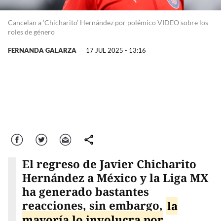
Cancelan a 'Chicharito' Hernández por polémico VIDEO sobre los
roles de género
FERNANDA GALARZA
17 JUL 2025 - 13:16
Facebook
Twitter
Correo
comparte
El regreso de Javier Chicharito
Hernández a México y la Liga MX
ha generado bastantes
reacciones, sin embargo,
la
mayoría lo involucra por