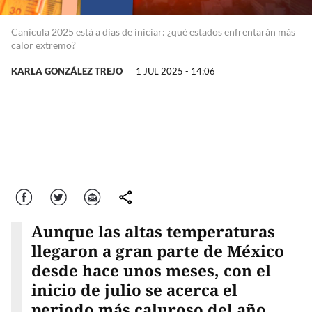
Canícula 2025 está a días de iniciar: ¿qué estados enfrentarán más
calor extremo?
KARLA GONZÁLEZ TREJO
1 JUL 2025 - 14:06
Facebook
Twitter
Correo
comparte
Aunque las altas temperaturas
llegaron a gran parte de México
desde hace unos meses, con el
inicio de julio se acerca el
periodo más caluroso del año,