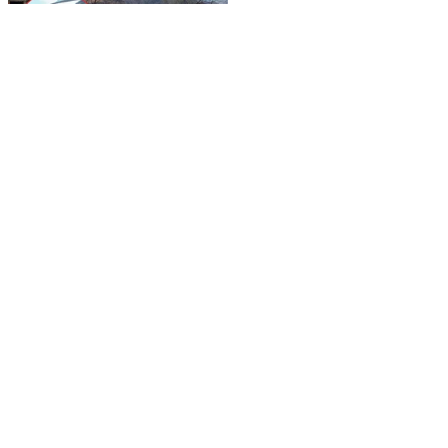
REGIONAL
Remolino sorprende a
habitantes del poblado
Huazamotita, en
Mezquital, y derriba
techos
DENICE RAMÍREZ