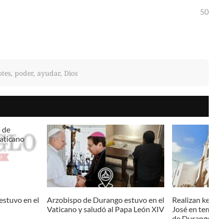
50
tes, poder, ayudar, Dios
stuvo en el
Arzobispo de Durango estuvo en el
Realizan kerm
Vaticano y saludó al Papa León XIV
José en templ
de Durango