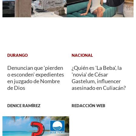
DURANGO
NACIONAL
Denuncian que 'pierden
¿Quién es 'La Beba', la
o esconden' expedientes
'novia' de César
en juzgado de Nombre
Gastelum, influencer
de Dios
asesinado en Culiacán?
DENICE RAMÍREZ
REDACCIÓN WEB