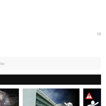
58
cho