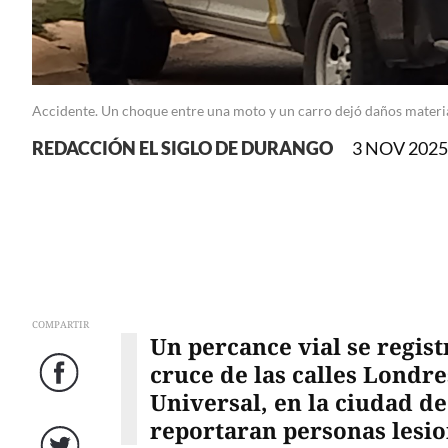
Accidente. Un choque entre una moto y un carro dejó daños materia
REDACCIÓN EL SIGLO DE DURANGO
3 NOV 2025 
COMPARTIR
Un percance vial se regist
cruce de las calles Londre
Facebook
Universal, en la ciudad d
reportaran personas lesi