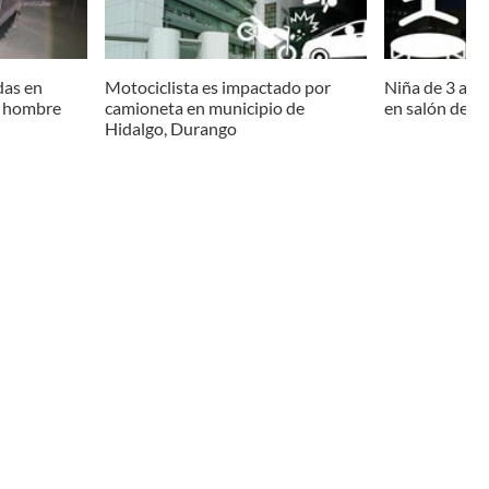
das en
Motociclista es impactado por
Niña de 3 año
n hombre
camioneta en municipio de
en salón de ev
Hidalgo, Durango