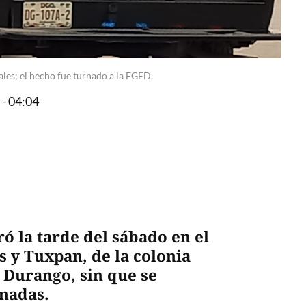
les; el hecho fue turnado a la FGED.
- 04:04
ró la tarde del sábado en el
s y Tuxpan, de la colonia
e Durango, sin que se
onadas.