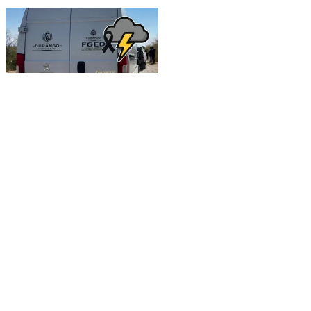
JUSTICIA
Tragedia en la sierra de
Durango: niña de 10
años muere tras ser
alcanzada por un rayo
REDACCIÓN EL SIGLO DE
DURANGO