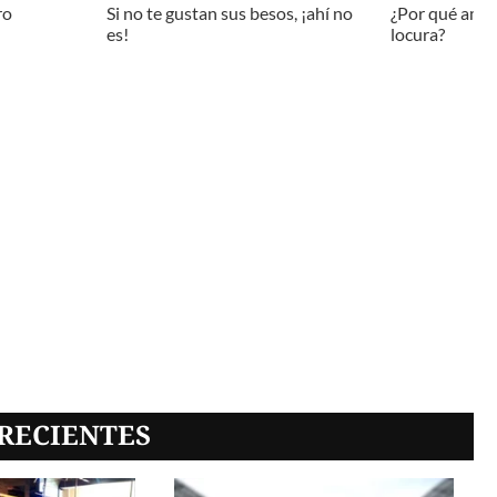
ro
Si no te gustan sus besos, ¡ahí no
¿Por qué amam
es!
locura?
RECIENTES