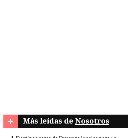
os a los bebés con
+
Más leídas de
Nosotros