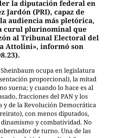
rder la diputación federal en
z Jardón (PRI), capaz de
la audiencia más pletórica,
La curul plurinominal que
zón al Tribunal Electoral del
 a Attolini», informó son
8.23).
ia Sheinbaum ocupa en legislatura
esentación proporcional), la mitad
 no suena; y cuando lo hace es al
asado, fracciones del PAN y los
ta y de la Revolución Democrática
oreirato), con menos diputados,
, dinamismo y combatividad. No
gobernador de turno. Una de las