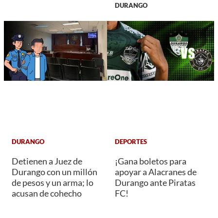
DURANGO
DURANGO
DEPORTES
Detienen a Juez de
¡Gana boletos para
Durango con un millón
apoyar a Alacranes de
de pesos y un arma; lo
Durango ante Piratas
acusan de cohecho
FC!