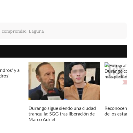
, compromiso, Laguna
ndros' y a
dros'
Durango sigue siendo una ciudad
Reconocen a 
tranquila: SGG tras liberación de
de los estados
Marco Adriel