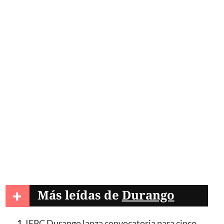
+
Más leídas de
Durango
IEPC Durango lanza convocatoria para cinco