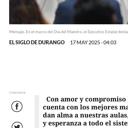
Mensaje. En el marco del Día del Maestro, el Ejecutivo Estatal destac
EL SIGLO DE DURANGO
17 MAY 2025 - 04:03
COMPARTIR
Con amor y compromiso p
cuenta con los mejores m
Facebook
dan alma a nuestras aulas
y esperanza a todo el sist