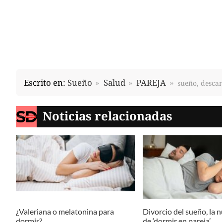
Escrito en:
Sueño
Salud
PAREJA
sueño, descan
Noticias relacionadas
¿Valeriana o melatonina para
Divorcio del sueño, la 
dormir?
de ‘dormir en pareja’