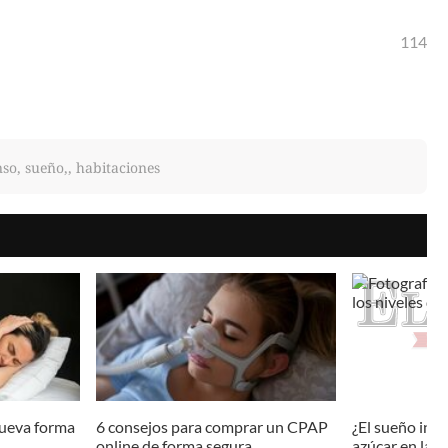
114
so, sueño,, habitaciones
nueva forma
6 consejos para comprar un CPAP
¿El sueño infl
online de forma segura
azúcar en la s