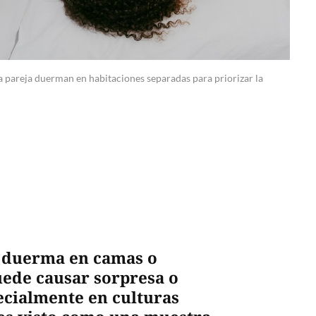
na pareja duerman en habitaciones separadas para priorizar la
a duerma en camas o
uede causar sorpresa o
ecialmente en culturas