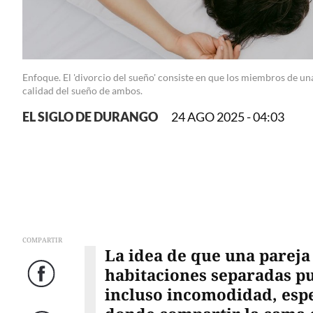
Enfoque. El 'divorcio del sueño' consiste en que los miembros de u
calidad del sueño de ambos.
EL SIGLO DE DURANGO
24 AGO 2025 - 04:03
COMPARTIR
La idea de que una parej
habitaciones separadas p
Facebook
incluso incomodidad, esp