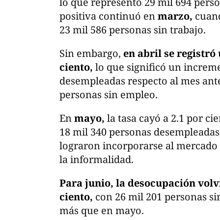
lo que representó 29 mil 694 pers
positiva continuó en
marzo,
cuando
23 mil 586 personas sin trabajo.
Sin embargo,
en abril se registró
ciento,
lo que significó un increm
desempleadas respecto al mes anter
personas sin empleo.
En
mayo,
la tasa cayó a 2.1 por ci
18 mil 340 personas desempleadas,
lograron incorporarse al mercado
la informalidad.
Para junio, la desocupación volv
ciento,
con 26 mil 201 personas sin
más que en mayo.