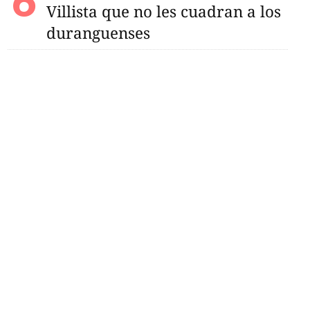
Villista que no les cuadran a los
duranguenses
ero en pérdida de
erado: Inegi