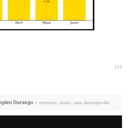
111
mpleo Durango
personas, ciento,, tasa, desocupación