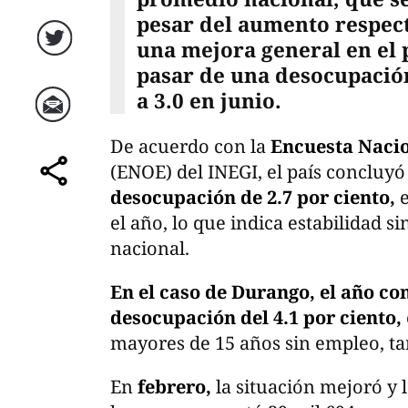
pesar del aumento respect
una mejora general en el 
Twitter
pasar de una desocupación
a 3.0 en junio.
Correo
De acuerdo con la
Encuesta Naci
(ENOE) del INEGI, el país concluy
comparte
desocupación de 2.7 por ciento,
e
el año, lo que indica estabilidad si
nacional.
En el caso de Durango, el año c
desocupación del 4.1 por ciento,
mayores de 15 años sin empleo, t
En
febrero,
la situación mejoró y l