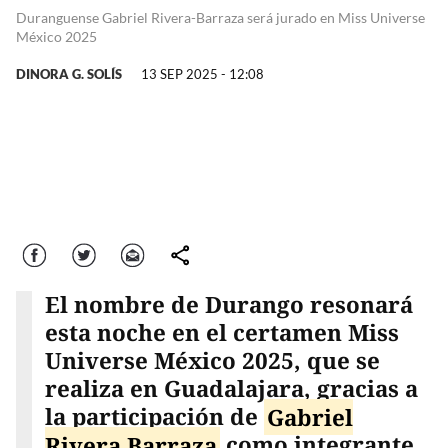
Duranguense Gabriel Rivera-Barraza será jurado en Miss Universe
México 2025
DINORA G. SOLÍS
13 SEP 2025 - 12:08
Facebook
Twitter
Correo
comparte
El nombre de Durango resonará
esta noche en el certamen Miss
Universe México 2025, que se
realiza en Guadalajara, gracias a
la participación de
Gabriel
Rivera Barraza
como integrante