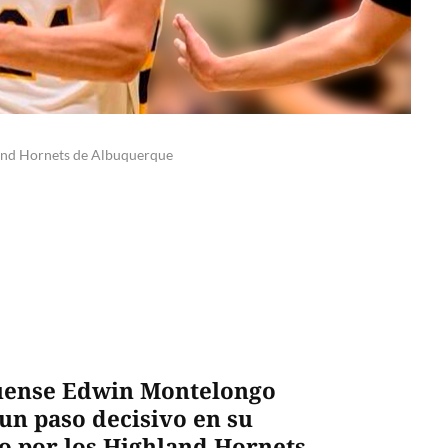
land Hornets de Albuquerque
guense Edwin Montelongo
 un paso decisivo en su
do por los Highland Hornets