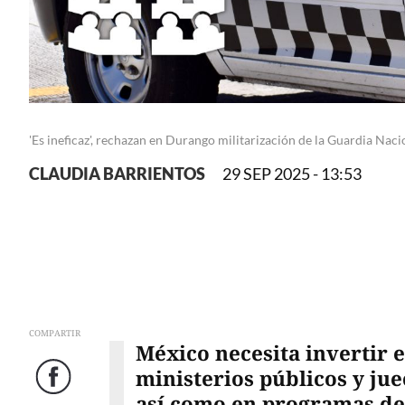
'Es ineficaz', rechazan en Durango militarización de la Guardia Naci
CLAUDIA BARRIENTOS
29 SEP 2025 - 13:53
COMPARTIR
México necesita invertir e
ministerios públicos y jue
Facebook
así como en programas de 