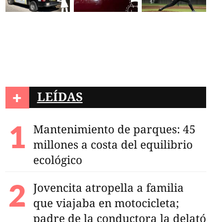
+
LEÍDAS
Mantenimiento de parques: 45
millones a costa del equilibrio
legislativa centrada
ecológico
ceso a la justicia y
ial
Jovencita atropella a familia
que viajaba en motocicleta;
padre de la conductora la delató