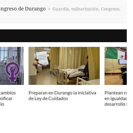
ongreso de Durango
Guardia, militarización, Congreso,
cambios
Preparan en Durango la iniciativa
Plantean ruta 
nificar
de Ley de Cuidados
en igualdad, ac
dio
desarrollo soc