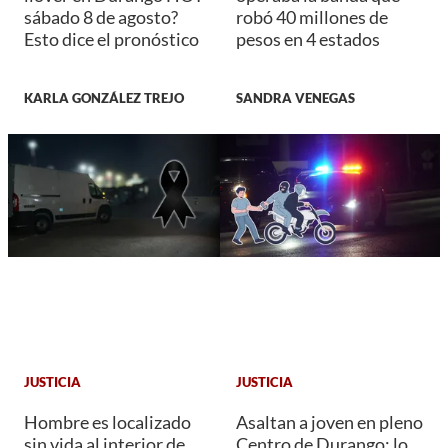
sábado 8 de agosto?
robó 40 millones de
Esto dice el pronóstico
pesos en 4 estados
KARLA GONZÁLEZ TREJO
SANDRA VENEGAS
JUSTICIA
JUSTICIA
Hombre es localizado
Asaltan a joven en pleno
sin vida al interior de
Centro de Durango; lo