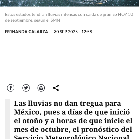
Estos estados tendrán lluvias intensas con caída de granizo HOY 30
de septiembre, según el SMN
FERNANDA GALARZA
30 SEP 2025 - 12:58
Facebook
Twitter
Correo
comparte
Las lluvias no dan tregua para
México, pues a días de que inició
el otoño y a horas de que inicie el
mes de octubre, el pronóstico del
Servicio Meteorológico Nacional