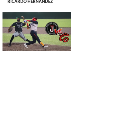
RICARDO HERNANDEZ
DEPORTES
Caliente de Durango
cierra Temporada
Regular 2026 contra
Toros de Tijuana, ¡gana
una CORTESÍA!