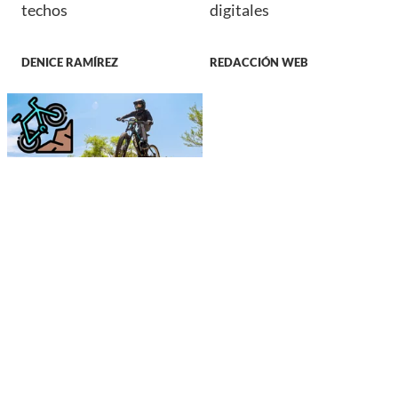
techos
digitales
DENICE RAMÍREZ
REDACCIÓN WEB
DEPORTES
El Enduro Fest Durango
2026 conquista la Presa
Garabitos con