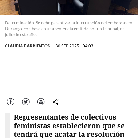
Determinación. Se debe garantizar la interrupción del embarazo en
Durango, con base en una sentencia emitida por un tribunal, en
julio de este año.
CLAUDIA BARRIENTOS
30 SEP 2025 - 04:03
Facebook
Twitter
Correo
comparte
Representantes de colectivos
feministas establecieron que se
tendrá que acatar la resolución