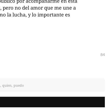
público por acompañarme en esta
ng, pero no del amor que me une a
mo la lucha, y lo importante es
84
o, quien, puedo