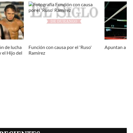
ón de lucha
Función con causa por el 'Ruso'
Apuntan a Do
 el Hijo del
Ramírez