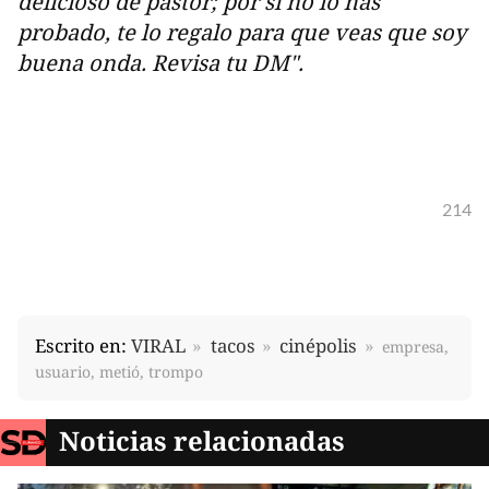
delicioso de pastor; por si no lo has
probado, te lo regalo para que veas que soy
buena onda. Revisa tu DM".
214
Escrito en:
VIRAL
tacos
cinépolis
empresa,
usuario, metió, trompo
Noticias relacionadas