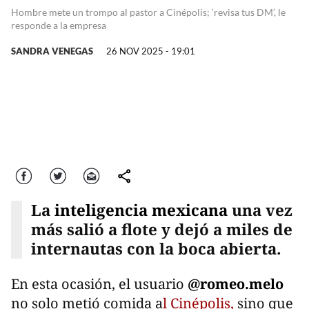
Hombre mete un trompo al pastor a Cinépolis; ‘revisa tus DM’, le
responde a la empresa
SANDRA VENEGAS
26 NOV 2025 - 19:01
Facebook
Twitter
Correo
comparte
La
inteligencia mexicana
una vez
más salió a flote y dejó a miles de
internautas con la boca abierta.
En esta ocasión, el usuario
@romeo.melo
no solo metió comida a
l Cinépolis,
sino que