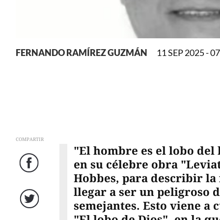
FERNANDO RAMÍREZ GUZMÁN
11 SEP 2025 - 0
COMPARTIR
"El hombre es el lobo del 
en su célebre obra "Levia
Facebook
Hobbes, para describir la
llegar a ser un peligroso
semejantes. Esto viene a c
Twitter
"El lobo de Dios", en la q