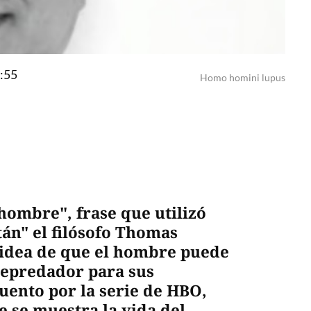
7:55
Homo homini lupus
hombre", frase que utilizó
tán" el filósofo Thomas
 idea de que el hombre puede
 depredador para sus
uento por la serie de HBO,
ue se muestra la vida del