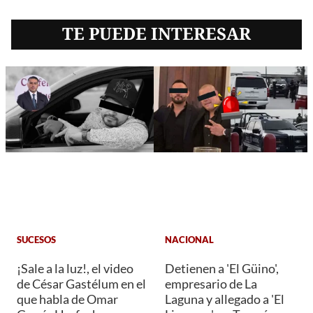
TE PUEDE INTERESAR
SUCESOS
NACIONAL
¡Sale a la luz!, el video
Detienen a 'El Güino',
de César Gastélum en el
empresario de La
que habla de Omar
Laguna y allegado a 'El