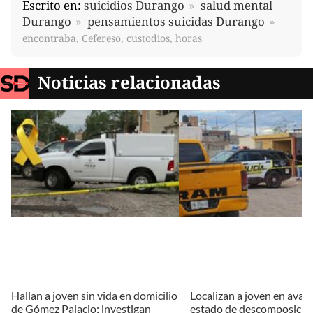
Escrito en:
suicidios Durango
salud mental
Durango
pensamientos suicidas Durango
encontraba, Cefereso, custodios, horas
Noticias relacionadas
Hallan a joven sin vida en domicilio
Localizan a joven en ava
de Gómez Palacio; investigan
estado de descomposició