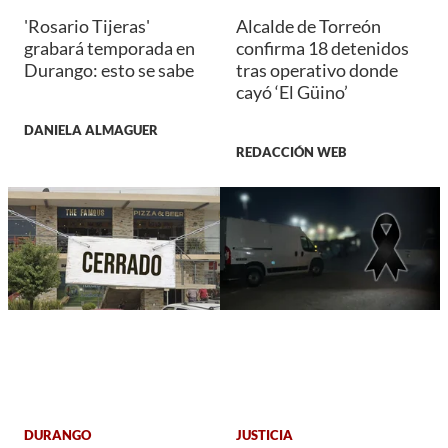
'Rosario Tijeras'
Alcalde de Torreón
grabará temporada en
confirma 18 detenidos
Durango: esto se sabe
tras operativo donde
cayó ‘El Güino’
DANIELA ALMAGUER
REDACCIÓN WEB
DURANGO
JUSTICIA