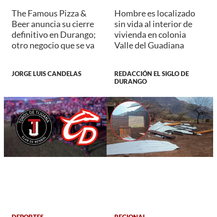
The Famous Pizza &
Hombre es localizado
Beer anuncia su cierre
sin vida al interior de
definitivo en Durango;
vivienda en colonia
otro negocio que se va
Valle del Guadiana
JORGE LUIS CANDELAS
REDACCIÓN EL SIGLO DE
DURANGO