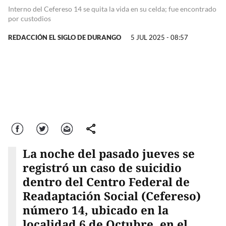
Interno del Cefereso 14 se quita la vida en su celda; fue encontrado
por custodios
REDACCIÓN EL SIGLO DE DURANGO
5 JUL 2025 - 08:57
Facebook
Twitter
Correo
comparte
La noche del pasado jueves se
registró un caso de suicidio
dentro del Centro Federal de
Readaptación Social (Cefereso)
número 14, ubicado en la
localidad 6 de Octubre, en el