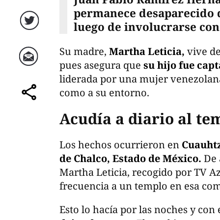
permanece desaparecido d
luego de involucrarse con
Twitter
Su madre,
Martha Leticia,
vive de
pues asegura que
su hijo fue cap
Correo
liderada por una mujer venezolana
como a su entorno.
comparte
Acudía a diario al te
Los hechos ocurrieron en
Cuauhtz
de Chalco, Estado de México.
De 
Martha Leticia, recogido por TV Az
frecuencia a un templo en esa co
Esto lo hacía por las noches y con 