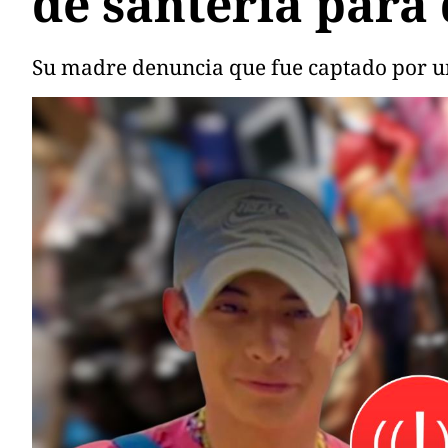
de santería para 
Su madre denuncia que fue captado por u