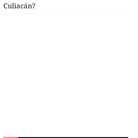
Culiacán?
saparece' del museo
memes no se hacen