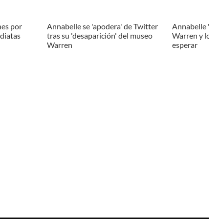
nes por
Annabelle se 'apodera' de Twitter
Annabelle 'de
diatas
tras su 'desaparición' del museo
Warren y los 
Warren
esperar