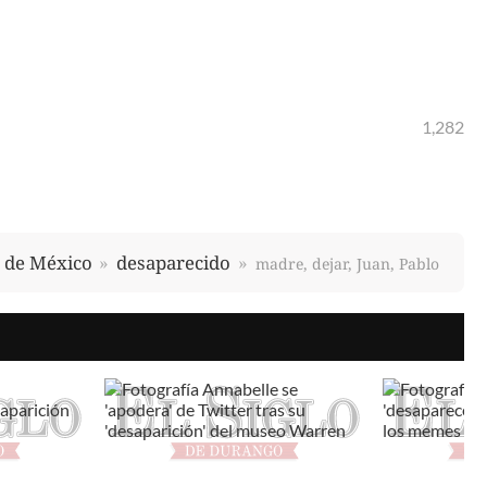
1,282
 de México
desaparecido
madre, dejar, Juan, Pablo