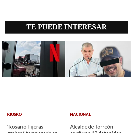
TE PUEDE INTERESAR
KIOSKO
NACIONAL
'Rosario Tijeras'
Alcalde de Torreón
grabará temporada en
confirma 18 detenidos