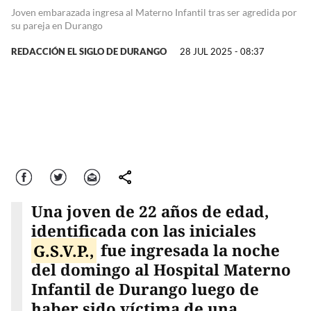
Joven embarazada ingresa al Materno Infantil tras ser agredida por
su pareja en Durango
REDACCIÓN EL SIGLO DE DURANGO
28 JUL 2025 - 08:37
Facebook
Twitter
Correo
comparte
Una joven de 22 años de edad,
identificada con las iniciales
G.S.V.P.,
fue ingresada la noche
del domingo al Hospital Materno
Infantil de Durango luego de
haber sido víctima de una