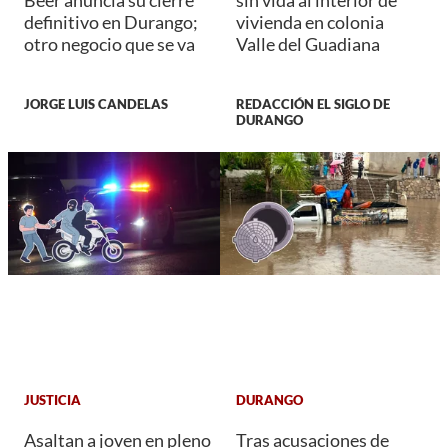
Beer anuncia su cierre
sin vida al interior de
definitivo en Durango;
vivienda en colonia
otro negocio que se va
Valle del Guadiana
JORGE LUIS CANDELAS
REDACCIÓN EL SIGLO DE
DURANGO
JUSTICIA
DURANGO
Asaltan a joven en pleno
Tras acusaciones de