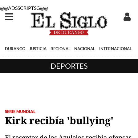
@@ADSSCRIPTSG@@
DURANGO
JUSTICIA
REGIONAL
NACIONAL
INTERNACIONAL
DEPORTES
SERIE MUNDIAL
Kirk recibía 'bullying'
El receptor de los Azulejos recibía ofensas