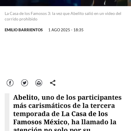
La Casa de los Famosos 3: la vez que Abelito salió en un video del
corrido prohibido
EMILIO BARRIENTOS
1 AGO 2025 - 18:35
Facebook
Twitter
Correo
comparte
Abelito,
uno de los participantes
más carismáticos de la tercera
temporada de
La Casa de los
Famosos México
, ha llamado la
atención no solo por su