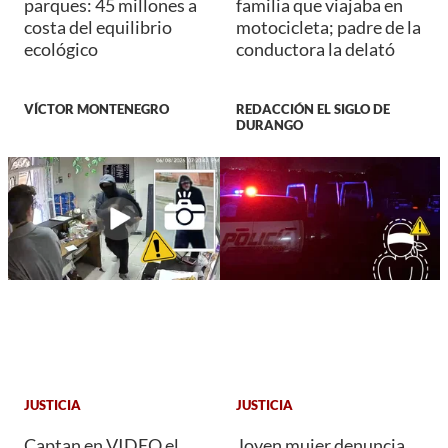
parques: 45 millones a
familia que viajaba en
costa del equilibrio
motocicleta; padre de la
ecológico
conductora la delató
VÍCTOR MONTENEGRO
REDACCIÓN EL SIGLO DE
DURANGO
JUSTICIA
JUSTICIA
Captan en VIDEO el
Joven mujer denuncia