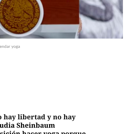
mendar yoga
 hay libertad y no hay
audia Sheinbaum
sición
hacer
yoga
porque