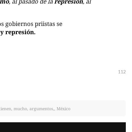
smo
, al pasado de la
represión
, al
s gobiernos priistas se
y represión.
112
tienen, mucho, argumentos,, México