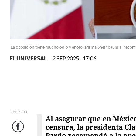
'La oposición tiene mucho odio y enojo', afirma Sheinbaum al reco
EL UNIVERSAL
2 SEP 2025 - 17:06
COMPARTIR
Al asegurar que en México
censura
, la presidenta
Cl
Facebook
Pardo
recomendó a la
opo