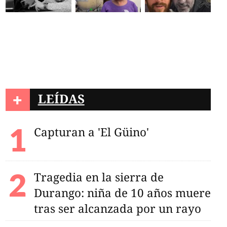
Claudia Sheinbaum
+
LEÍDAS
as 100 personas más
el 2026
Capturan a 'El Güino'
Tragedia en la sierra de
Durango: niña de 10 años muere
tras ser alcanzada por un rayo