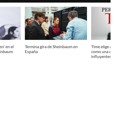
n' en el
Termina gira de Sheinbaum en
Time elige a 
heinbaum
España
como una de l
influyentes d