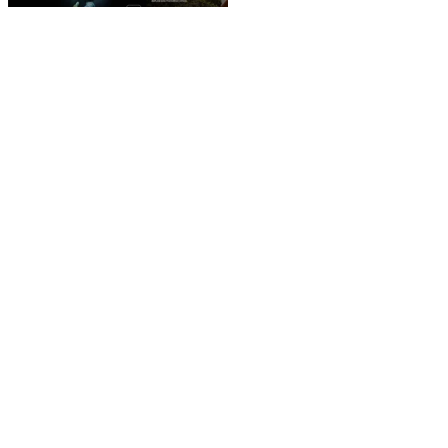
DURANGO
Durango presenta
estatus crítico en la
promoción turística a
través de plataformas
digitales
REDACCIÓN WEB