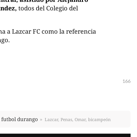
ández,
todos del Colegio del
ma a Lazcar FC como la referencia
ngo.
166
futbol durango
Lazcar, Penas, Omar, bicampeón