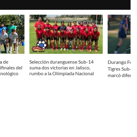
a de
Selección duranguense Sub-14
Durango Femen
finales del
suma dos victorias en Jalisco,
Tigres Sub‑19
cnológico
rumbo a la Olimpiada Nacional
marcó diferen