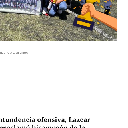
cipal de Durango
ontundencia ofensiva, Lazcar
e proclamó bicampeón de la