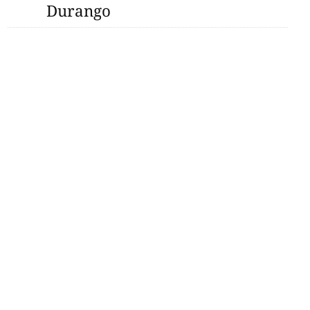
Durango
il cae 2‑0 ante
 en un amistoso que
cias puntuales