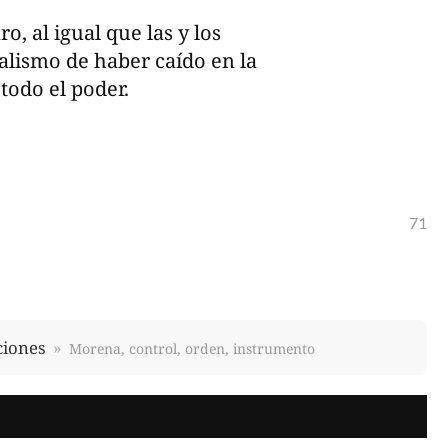
o, al igual que las y los
ialismo de haber caído en la
todo el poder.
71
ciones
Morena, control, orden, instrumento