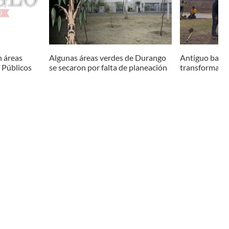
n áreas
Algunas áreas verdes de Durango
Antiguo basu
s Públicos
se secaron por falta de planeación
transformado