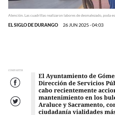
Atención. Las cuadrillas realizaron labores de desmalezado, poda est
EL SIGLO DE DURANGO
26 JUN 2025 - 04:03
COMPARTIR
El Ayuntamiento de Gómez 
Dirección de Servicios Púb
Facebook
cabo recientemente accion
mantenimiento en los bul
Araluce y Sacramento, con 
Twitter
ciudadanía vialidades más