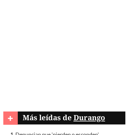
+
Más leídas de
Durango
Denuncian que 'pierden o esconden'