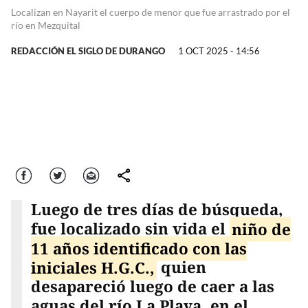
Localizan en Nayarit el cuerpo de menor que fue arrastrado por el
río en Mezquital
REDACCIÓN EL SIGLO DE DURANGO
1 OCT 2025 - 14:56
Facebook
Twitter
Correo
comparte
Luego de tres días de búsqueda,
fue localizado sin vida el
niño de
11 años identificado con las
iniciales H.G.C.,
quien
desapareció luego de caer a las
aguas del río La Playa, en el