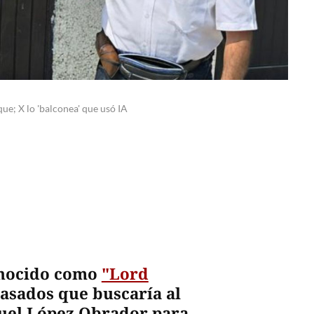
e; X lo 'balconea' que usó IA
onocido como
"Lord
asados que buscaría al
uel López Obrador para