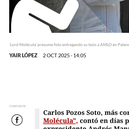
'Lord Molécula' presume foto entregando su tesis a AMLO en Palenqu
YAIR LÓPEZ
2 OCT 2025 - 14:05
COMPARTIR
Carlos Pozos Soto, más c
Molécula",
contó en días p
Facebook
expresidente Andrés Man