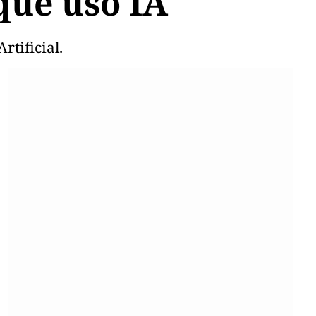
que usó IA
rtificial.