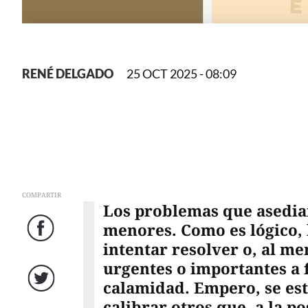
RENÉ DELGADO
25 OCT 2025 - 08:09
COMPARTIR
Los problemas que asedian
menores. Como es lógico, 
Facebook
intentar resolver o, al me
urgentes o importantes a 
calamidad. Empero, se est
Twitter
calibrar otros que, a la po